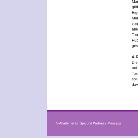
Mar
gül
Eig
Mar
ver
all
Ton
Pub
ges
4. 
Die
auf
Tex
sol
dav
© Akademie für Spa und Wellness Massage