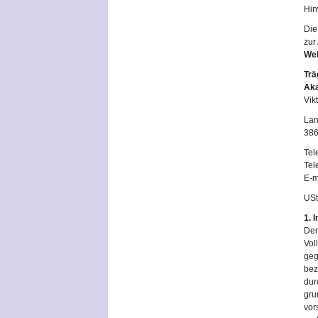
Hin
Die
zur
We
Trä
Aka
Vik
Lan
386
Tel
Tel
E-m
USt
1. 
Der
Vol
geg
bez
dur
gru
vor