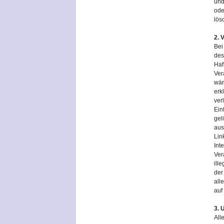
und
ode
lös
2. 
Bei
des
Haf
Ver
wär
erk
ver
Ein
gel
aus
Lin
Int
Ver
ill
der
all
auf
3. 
All