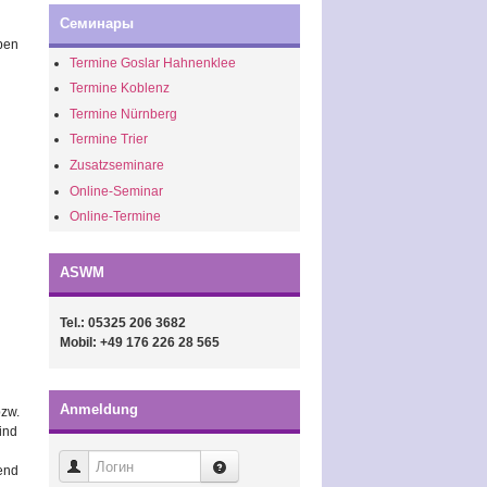
Семинары
aben
Termine Goslar Hahnenklee
Termine Koblenz
Termine Nürnberg
Termine Trier
Zusatzseminare
Online-Seminar
Online-Termine
ASWM
Tel.: 05325 206 3682
Mobil: +49 176 226 28 565
Anmeldung
bzw.
ind
Логин
bend