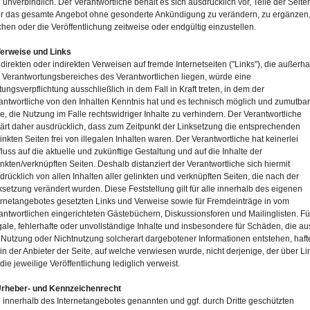
 unverbindlich. Der Verantwortliche behält es sich ausdrücklich vor, Teile der Seite
r das gesamte Angebot ohne gesonderte Ankündigung zu verändern, zu ergänzen,
chen oder die Veröffentlichung zeitweise oder endgültig einzustellen.
Verweise und Links
 direkten oder indirekten Verweisen auf fremde Internetseiten ("Links"), die außerha
 Verantwortungsbereiches des Verantwortlichen liegen, würde eine
tungsverpflichtung ausschließlich in dem Fall in Kraft treten, in dem der
antwortliche von den Inhalten Kenntnis hat und es technisch möglich und zumutba
e, die Nutzung im Falle rechtswidriger Inhalte zu verhindern. Der Verantwortliche
lärt daher ausdrücklich, dass zum Zeitpunkt der Linksetzung die entsprechenden
linkten Seiten frei von illegalen Inhalten waren. Der Verantwortliche hat keinerlei
fluss auf die aktuelle und zukünftige Gestaltung und auf die Inhalte der
inkten/verknüpften Seiten. Deshalb distanziert der Verantwortliche sich hiermit
drücklich von allen Inhalten aller gelinkten und verknüpften Seiten, die nach der
ksetzung verändert wurden. Diese Feststellung gilt für alle innerhalb des eigenen
ernetangebotes gesetzten Links und Verweise sowie für Fremdeinträge in vom
antwortlichen eingerichteten Gästebüchern, Diskussionsforen und Mailinglisten. Fü
egale, fehlerhafte oder unvollständige Inhalte und insbesondere für Schäden, die au
 Nutzung oder Nichtnutzung solcherart dargebotener Informationen entstehen, haft
ein der Anbieter der Seite, auf welche verwiesen wurde, nicht derjenige, der über Li
 die jeweilige Veröffentlichung lediglich verweist.
Urheber- und Kennzeichenrecht
e innerhalb des Internetangebotes genannten und ggf. durch Dritte geschützten