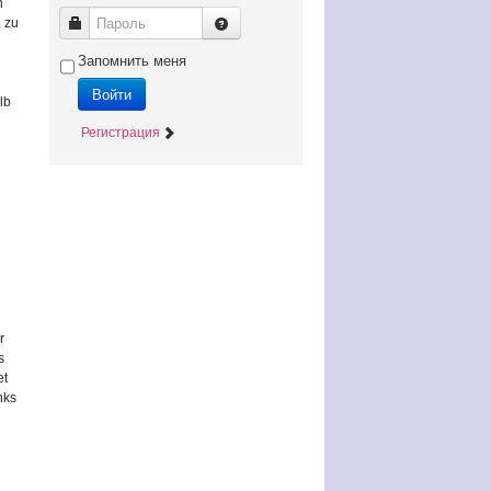
n
Пароль
 zu
Запомнить меня
Войти
lb
Регистрация
r
r
s
et
nks