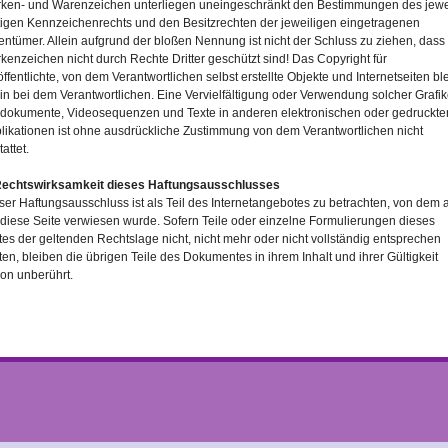
ken- und Warenzeichen unterliegen uneingeschränkt den Bestimmungen des jewe
tigen Kennzeichenrechts und den Besitzrechten der jeweiligen eingetragenen
entümer. Allein aufgrund der bloßen Nennung ist nicht der Schluss zu ziehen, dass
kenzeichen nicht durch Rechte Dritter geschützt sind! Das Copyright für
öffentlichte, von dem Verantwortlichen selbst erstellte Objekte und Internetseiten ble
ein bei dem Verantwortlichen. Eine Vervielfältigung oder Verwendung solcher Grafik
dokumente, Videosequenzen und Texte in anderen elektronischen oder gedruckte
likationen ist ohne ausdrückliche Zustimmung von dem Verantwortlichen nicht
tattet.
Rechtswirksamkeit dieses Haftungsausschlusses
ser Haftungsausschluss ist als Teil des Internetangebotes zu betrachten, von dem 
 diese Seite verwiesen wurde. Sofern Teile oder einzelne Formulierungen dieses
tes der geltenden Rechtslage nicht, nicht mehr oder nicht vollständig entsprechen
lten, bleiben die übrigen Teile des Dokumentes in ihrem Inhalt und ihrer Gültigkeit
on unberührt.