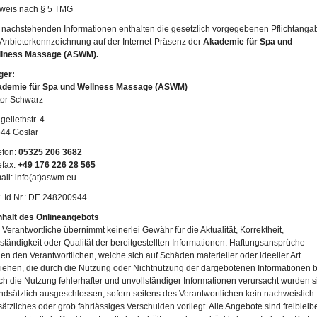
weis nach § 5 TMG
 nachstehenden Informationen enthalten die gesetzlich vorgegebenen Pflichtang
 Anbieterkennzeichnung auf der Internet-Präsenz der
Akademie für Spa und
llness Massage (ASWM).
ger:
demie für Spa und Wellness Massage (ASWM)
tor Schwarz
geliethstr. 4
44 Goslar
efon:
05325 206 3682
efax:
+49 176 226 28 565
ail: info(at)aswm.eu
. Id Nr.: DE 248200944
Inhalt des Onlineangebots
 Verantwortliche übernimmt keinerlei Gewähr für die Aktualität, Korrektheit,
lständigkeit oder Qualität der bereitgestellten Informationen. Haftungsansprüche
en den Verantwortlichen, welche sich auf Schäden materieller oder ideeller Art
iehen, die durch die Nutzung oder Nichtnutzung der dargebotenen Informationen 
ch die Nutzung fehlerhafter und unvollständiger Informationen verursacht wurden s
ndsätzlich ausgeschlossen, sofern seitens des Verantwortlichen kein nachweislich
sätzliches oder grob fahrlässiges Verschulden vorliegt. Alle Angebote sind freiblei