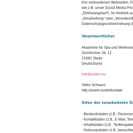
ihm verbundenen Webseiten, Fu
wie z.B. unser Social Media Pr
„Onlineangebot“). Im Hinblick au
„Verarbeitung“ oder „Verantwortl
Datenschutzgrundverordnung 
Verantwortlicher
Akademie für Spa und Wellnes
Schölischer Str. 12
21682 Stade
Deutschland
info@aswm.eu
Viktor Schwarz
http://aswm.eu/de/kontakt
Arten der verarbeiteten 
- Bestandsdaten (z.B., Person
- Kontaktdaten (z.B., E-Mail, T
- Inhaltsdaten (z.B., Texteingab
- Nutzungsdaten (z.B., besuchte 