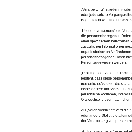
„Verarbeitung“ ist jeder mit od
oder jede solche Vorgangsrei
Begriff reicht weit und umfasst
„Pseudonymisierung“ die Verar
die personenbezogenen Daten o
einer spezifischen betroffenen
zusätzlichen Informationen ge
organisatorischen Maßnahmen un
personenbezogenen Daten nicht e
Person zugewiesen werden.
„Profiling“ jede Art der automa
besteht, dass diese personen
persönliche Aspekte, die sich a
insbesondere um Aspekte bezügli
persönliche Vorlieben, Interesse
Ortswechsel dieser natürlichen
Als „Verantwortlicher“ wird die 
oder andere Stelle, die allein
der Verarbeitung von personen
„Auftragsverarbeiter“ eine natür