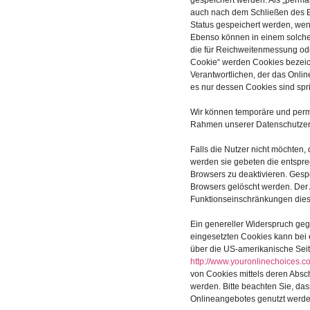
gespeichert werden. Als „perma
auch nach dem Schließen des Br
Status gespeichert werden, we
Ebenso können in einem solche
die für Reichweitenmessung od
Cookie“ werden Cookies bezeic
Verantwortlichen, der das Onli
es nur dessen Cookies sind spri
Wir können temporäre und perm
Rahmen unserer Datenschutzerk
Falls die Nutzer nicht möchten
werden sie gebeten die entspre
Browsers zu deaktivieren. Ges
Browsers gelöscht werden. Der
Funktionseinschränkungen dies
Ein genereller Widerspruch ge
eingesetzten Cookies kann bei e
über die US-amerikanische Sei
http://www.youronlinechoices.c
von Cookies mittels deren Absc
werden. Bitte beachten Sie, da
Onlineangebotes genutzt werd