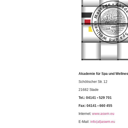
Akademie für Spa und Welln
Schölischer Str. 12
21682 Stade
Tel.: 04141 • 529 701
Fax: 04141 • 660 455
Internet:
www.aswm.eu
E-Mail:
info(at)aswm.eu